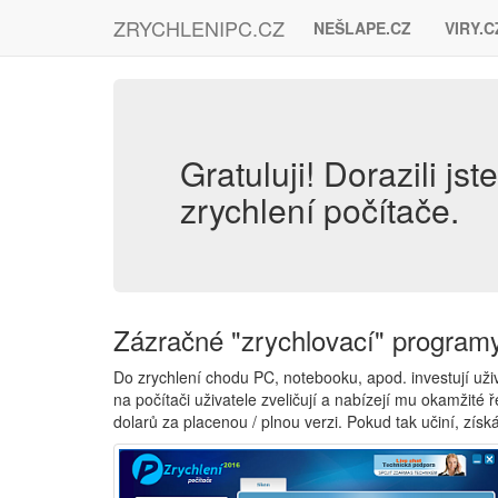
ZRYCHLENIPC.CZ
NEŠLAPE.CZ
VIRY.C
Gratuluji! Dorazili js
zrychlení počítače.
Zázračné "zrychlovací" program
Do zrychlení chodu PC, notebooku, apod. investují uži
na počítači uživatele zveličují a nabízejí mu okamžité
dolarů za placenou / plnou verzi. Pokud tak učiní, získ