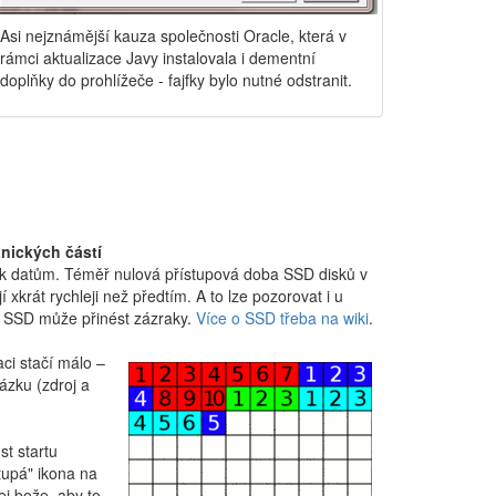
Asi nejznámější kauza společnosti Oracle, která v
rámci aktualizace Javy instalovala i dementní
doplňky do prohlížeče - fajfky bylo nutné odstranit.
nických částí
 k datům. Téměř nulová přístupová doba SSD disků v
krát rychleji než předtím. A to lze pozorovat i u
za SSD může přinést zázraky.
Více o SSD třeba na wiki
.
aci stačí málo –
ázku (zdroj a
st startu
tupá" ikona na
ej bože, aby to