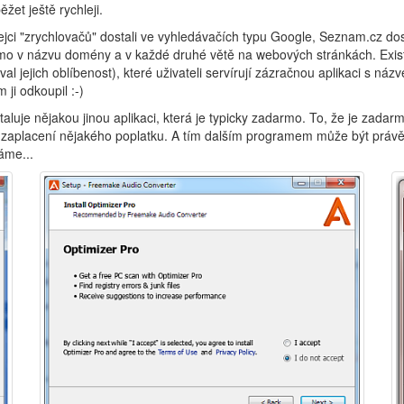
žet ještě rychleji.
dejci "zrychlovačů" dostali ve vyhledávačích typu Google, Seznam.cz dos
římo v názvu domény a v každé druhé větě na webových stránkách. Existu
al jejich oblíbenost), které uživateli servírují zázračnou aplikaci s n
 ji odkoupil :-)
staluje nějakou jinou aplikaci, která je typicky zadarmo. To, že je zadar
k zaplacení nějakého poplatku. A tím dalším programem může být právě "
áme...