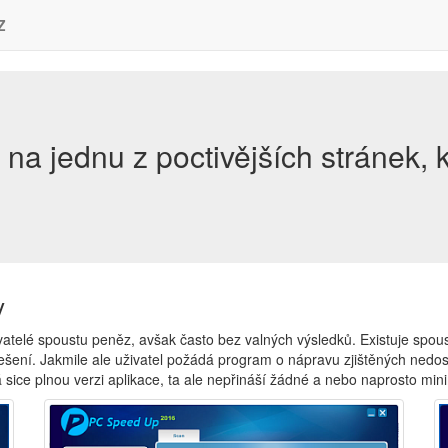
Z
te na jednu z poctivějších stránek,
y
vatelé spoustu peněz, avšak často bez valných výsledků. Existuje spous
 řešení. Jakmile ale uživatel požádá program o nápravu zjištěných nedos
á sice plnou verzi aplikace, ta ale nepřináší žádné a nebo naprosto mini