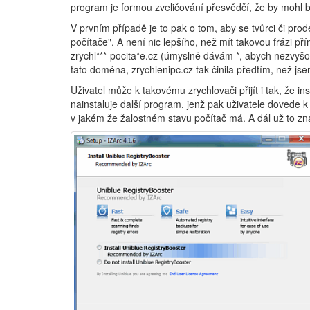
program je formou zveličování přesvědčí, že by mohl bě
V prvním případě je to pak o tom, aby se tvůrci či pro
počítače". A není nic lepšího, než mít takovou frázi p
zrychl***-pocita*e.cz (úmyslně dávám *, abych nezvyšov
tato doména, zrychlenipc.cz tak činila předtím, než jsem
Uživatel může k takovému zrychlovači přijít i tak, že in
nainstaluje další program, jenž pak uživatele dovede 
v jakém že žalostném stavu počítač má. A dál už to zn