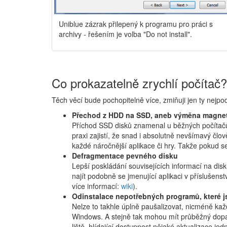
Uniblue zázrak přilepený k programu pro práci s
archivy - řešením je volba "Do not install".
Co prokazatelně zrychlí počítač?
Těch věcí bude pochopitelně více, zmiňuji jen ty nejpod
Přechod z HDD na SSD, aneb výměna magnet
Příchod SSD disků znamenal u běžných počítačů
praxi zajistí, že snad i absolutně nevšímavý čl
každé náročnější aplikace či hry. Takže pokud s
Defragmentace pevného disku
Lepší poskládání souvisejících informací na disku
najít podobně se jmenující aplikaci v přísluše
více informací:
wiki
).
Odinstalace nepotřebných programů, které 
Nelze to takhle úplně paušalizovat, nicméně každ
Windows. A stejně tak mohou mít průběžný dopad 
liště, hlídající dostupnost nějaké aktualizace 