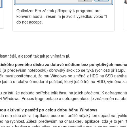
Optimizer Pro zázrak přilepený k programu pro
konverzi audia - řešením je zvolit vyšedlou volbu "I
do not accept".
statnější, alespoň tak jak je vnímám já.
ického pevného disku za datové médium bez pohyblivých mecha
 (a především notebooků) obrovský skok co se týká rychlosti přístupu
ověk musí postřehnout, že mu Windows po změně z HDD na SSD nabíhají x
e jedná o relativně moderní počítač, který ještě frčí na HDD, výměna 
 zajistí, že nebude potřeba tolik času na jejich přečtení. K defragment
nství Windows. Proces fragmentace a defragmentace je znázorněn na obr
jsou aktivní v paměti po celou dobu běhu Windows
á non-stop aktivní aplikace bude mít určitě nějaký ten dopad na rychlo
na rychlost. Záleží především na charakteru aplikace, zda je to jen "
jednou za 4 hodiny a nebo něco, co permanentně pracuje se soubory, ned