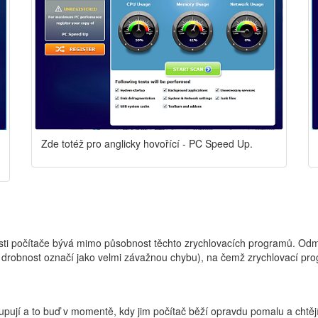
Zde totéž pro anglicky hovořící - PC Speed Up.
sti počítače bývá mimo působnost těchto zrychlovacích programů. Odma
robnost označí jako velmi závažnou chybu), na čemž zrychlovací progr
jí a to buď v momentě, kdy jim počítač běží opravdu pomalu a chtějí to