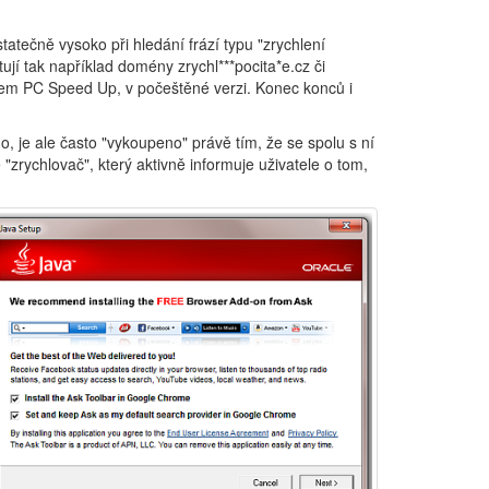
tatečně vysoko při hledání frází typu "zrychlení
jí tak například domény zrychl***pocita*e.cz či
ázvem PC Speed Up, v počeštěné verzi. Konec konců i
mo, je ale často "vykoupeno" právě tím, že se spolu s ní
zrychlovač", který aktivně informuje uživatele o tom,